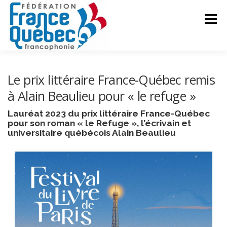
Aller
au
Menu
contenu
FÉDÉRATION
ACTIVITÉS
PUBLICATIONS
Le prix littéraire France-Québec remis
à Alain Beaulieu pour « le refuge »
ACTUALITÉS
CONGRÈS COMMUN
CONTACT
Lauréat 2023 du prix littéraire France-Québec
pour son roman « le Refuge », l’écrivain et
universitaire québécois Alain Beaulieu
INTRANET