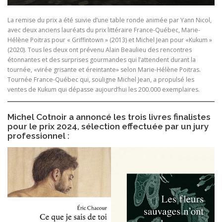
La remise du prix a été suivie d’une table ronde animée par Yann Nicol,
avec deux anciens lauréats du prix littéraire France-Québec, Marie-
Hélène Poitras pour « Griffintown » (2013) et Michel Jean pour «Kukum »
(2020). Tous les deux ont prévenu Alain Beaulieu des rencontres
étonnantes et des surprises gourmandes qui l’attendent durant la
tournée, «virée grisante et éreintante» selon Marie-Hélène Poitras.
Tournée France-Québec qui, souligne Michel Jean, a propulsé les
ventes de Kukum qui dépasse aujourd’hui les 200.000 exemplaires.
Michel Cotnoir a annoncé les trois livres finalistes
pour le prix 2024, sélection effectuée par un jury
professionnel :