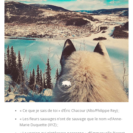
« Ce que je sais de toi » d’Éric Chacour (Alto/Philippe Rey) ;
« Les fleurs sauvages n’ont de sauvage que le nom »d’Anne-
Marie Duquette (XYZ) ;