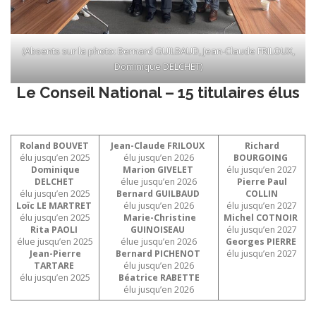
(Absents sur la photo: Bernard GUILBAUD, Jean-Claude FRILOUX,
Dominique DELCHET)
Le Conseil National – 15 titulaires élus
Roland BOUVET
Jean-Claude FRILOUX
Richard
élu jusqu’en 2025
élu jusqu’en 2026
BOURGOING
Dominique
Marion GIVELET
élu jusqu’en 2027
DELCHET
élue jusqu’en 2026
Pierre Paul
élu jusqu’en 2025
Bernard GUILBAUD
COLLIN
Loïc LE MARTRET
élu jusqu’en 2026
élu jusqu’en 2027
élu jusqu’en 2025
Marie-Christine
Michel COTNOIR
Rita PAOLI
GUINOISEAU
élu jusqu’en 2027
élue jusqu’en 2025
élue jusqu’en 2026
Georges PIERRE
Jean-Pierre
Bernard PICHENOT
élu jusqu’en 2027
TARTARE
élu jusqu’en 2026
élu jusqu’en 2025
Béatrice RABETTE
élu jusqu’en 2026