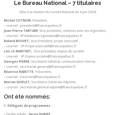
Le Bureau National – 7 titulaires
(élus à la réunion du Conseil National du 4 juin 2024)
Michel COTNOIR
, Président,
– courriel : president@francequebec.fr
Jean-Pierre TARTARE
, Vice-président, relations avec les régionales,
– courriel : VP-Relations-regionales@francequebec.fr
Roland BOUVET,
Vice-Président, projet associatif
– courriel : VP-Projet-associatif@francequebec.fr
Loïc LE MARTRET,
Vice-président, enjeux de société
– courriel : VP-Enjeux-societe@francequebec.fr
Georges PIERRE
, Secrétaire-Général, communication interne,
– courriel : secretariat-general@francequebec.fr
Béatrice RABETTE
, Trésorière,
– courriel : tresorier@francequebec.fr
Marion GIVELET,
Secrétaire-Générale-Adjointe,
– courriel : secretariat-general-adjoint@francequebec.fr
Ont été nommés:
1. Délégués de programmes :
– Dictée adulte :
Serge DUBIEF