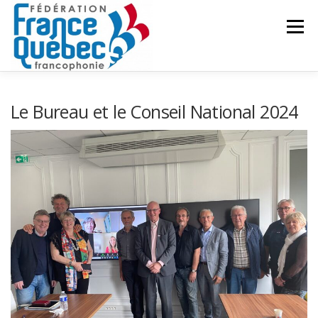
Aller
au
Menu
contenu
FÉDÉRATION
ACTIVITÉS
PUBLICATIONS
Le Bureau et le Conseil National 2024
ACTUALITÉS
CONGRÈS COMMUN
CONTACT
INTRANET