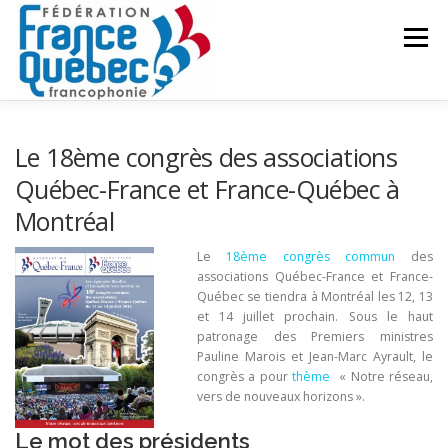
Aller
au
Menu
contenu
FÉDÉRATION
ACTIVITÉS
PUBLICATIONS
Le 18ème congrès des associations
Québec-France et France-Québec à
Montréal
ACTUALITÉS
CONGRÈS COMMUN
CONTACT
Le
18ème congrès commun
des
associations Québec-France et France-
INTRANET
Québec se tiendra à Montréal les 12, 13
et 14 juillet prochain. Sous le haut
patronage des Premiers ministres
Pauline Marois et Jean-Marc Ayrault, le
congrès a pour
thème
« Notre réseau,
vers de nouveaux horizons ».
Le mot des présidents