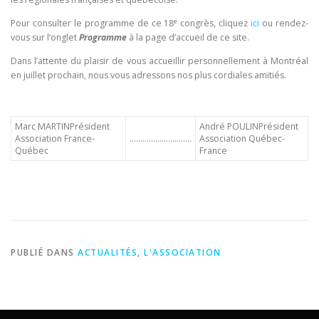
e
Pour consulter le programme de ce 18
congrès, cliquez
ici
ou rendez-
vous sur l’onglet
Programme
à la page d’accueil de ce site.
Dans l’attente du plaisir de vous accueillir personnellement à Montréal
en juillet prochain, nous vous adressons nos plus cordiales amitiés.
Marc MARTINPrésident
André POULINPrésident
Association France-
………………………..
Association Québec-
Québec
France
PUBLIÉ DANS
ACTUALITÉS
,
L'ASSOCIATION