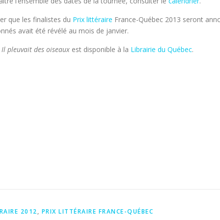
ître l’ensemble des dates de la tournée, consulter le
calendrier
.
ter que les finalistes du
Prix littéraire
France-Québec 2013 seront anno
onnés avait été révélé au mois de janvier.
,
Il pleuvait des oiseaux
est disponible à la
Librairie du Québec
.
ÉRAIRE 2012
,
PRIX LITTÉRAIRE FRANCE-QUÉBEC