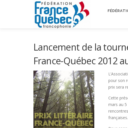
Aller
au
FÉDÉRATI
contenu
Lancement de la tournée
France-Québec 2012 au 
L’Associat
pour son
prix sera 
Cette prése
mars au 5 
rencontres
françaises.