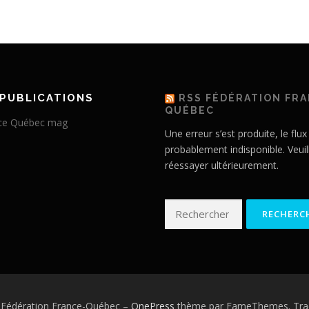
PUBLICATIONS
RSS FÉDÉRATION FR
QUÉBEC
Une erreur s’est produite, le flux
probablement indisponible. Veuil
réessayer ultérieurement.
Rechercher :
 Fédération France-Québec
–
OnePress
thème par FameThemes. Trad