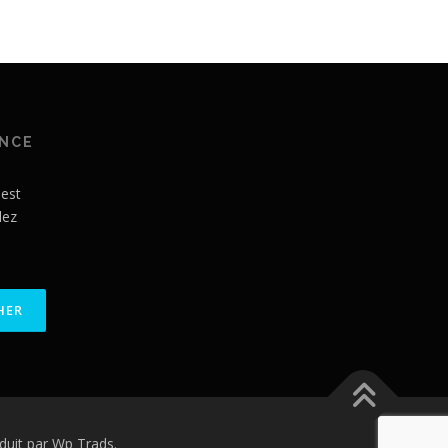
ANCE
 est
lez
uit par Wp Trads.