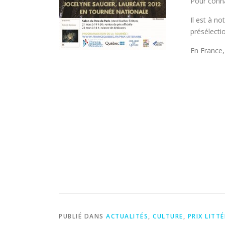
Pour conna
Il est à no
présélecti
En France
PUBLIÉ DANS
ACTUALITÉS
,
CULTURE
,
PRIX LITT