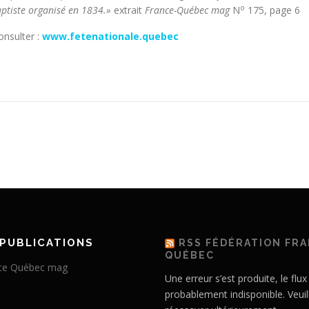
o
aptiste organisé en 1834.»
extrait
France-Québec mag
N
175, page 6
onsulter :
www.fetenationale.quebec
PUBLICATIONS
RSS FÉDÉRATION FR
QUÉBEC
Une erreur s’est produite, le flux
probablement indisponible. Veuil