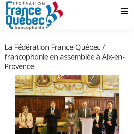
Aller
au
Menu
contenu
FÉDÉRATION
ACTIVITÉS
PUBLICATIONS
La Fédération France-Québec /
francophonie en assemblée à Aix-en-
Provence
ACTUALITÉS
CONGRÈS COMMUN
CONTACT
INTRANET