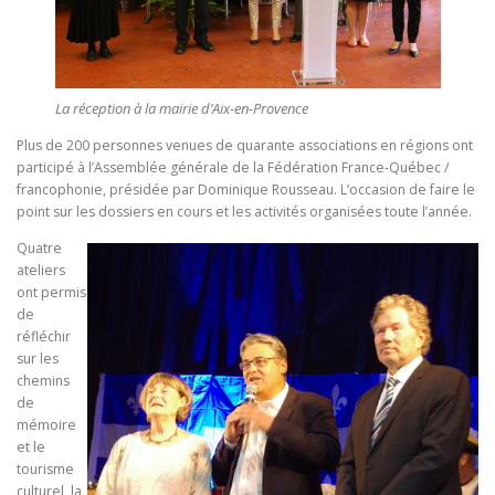
La réception à la mairie d’Aix-en-Provence
Plus de 200 personnes venues de quarante associations en régions ont
participé à l’Assemblée générale de la Fédération France-Québec /
francophonie, présidée par Dominique Rousseau. L’occasion de faire le
point sur les dossiers en cours et les activités organisées toute l’année.
Quatre
ateliers
ont permis
de
réfléchir
sur les
chemins
de
mémoire
et le
tourisme
culturel, la