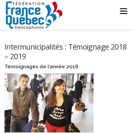
Aller
au
Menu
contenu
FÉDÉRATION
ACTIVITÉS
PUBLICATIONS
Intermunicipalités : Témoignage 2018
– 2019
ACTUALITÉS
CONGRÈS COMMUN
CONTACT
Témoignages de l’année 2018
INTRANET