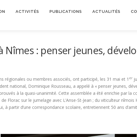
ON
ACTIVITÉS
PUBLICATIONS
ACTUALITÉS
CO
à Nîmes : penser jeunes, dével
er
s régionales ou membres associés, ont participé, les 31 mai et 1
ju
dent national, Dominique Rousseau, a appelé à « penser jeunes, déve
 approuvés à la quasi-unanimité. Cette assemblée a été enrichie par la c
 de Florac sur le jumelage avec L’Anse-St-Jean ; du viticulteur nîmois 
, à partir d’une correspondance scolaire, entretiennent 50 ans d’amit