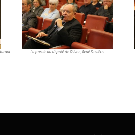
 durant
La parole au député de l’Aisne, René Dosière.