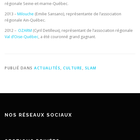
régionale Seine-et-marne-Québec.
2013 –
Milouche
(Emilie Sansano), représentante de l’association
régionale Ain-Québec.
2012 –
OZARM
(Cyril Detilleux), représentant de l’association régionale
Val d’Oise-Québec
, a été couronné grand gagnant.
PUBLIÉ DANS
ACTUALITÉS
,
CULTURE
,
SLAM
NOS RÉSEAUX SOCIAUX