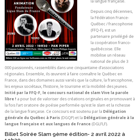
la langue française.
Depuis cinq décennies,
la Fédération France-
Québec / francophonie
(FFQ-F), est un
partenaire privilégié de
la coopération franco-
québécoise. Elle
mobilise un réseau
national de plus de 3
000 passionnés, rassemblés dans une cinquantaine d’associations
régionales. Ensemble, ils œuvrent à faire connaître le Québec en
France, dans des domaines aussi variés que la culture, la francophonie,
les enjeux sociétaux, l’histoire, le tourisme et la mobilité des jeunes.
Initié par la FFQ-F, le concours national de slam Vive la parole
libre !
a pour but de valoriser des créations originales en promouvant à
la fois l’art oratoire de poésie performée qu’est le slam et la richesse
de la langue française. Ce concours est soutenu par la
Délégation
générale du Québec à Paris
(DGQP) et la
Délégation générale à la
langue française et aux langues de France
(DGLFLF).
Billet Soirée Slam 9ème édition- 2 avril 2022 à