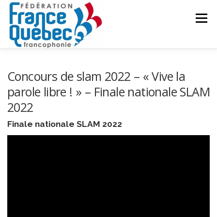
Aller
au
Menu
contenu
FÉDÉRATION
ACTIVITÉS
PUBLICATIONS
Concours de slam 2022 – « Vive la
parole libre ! » – Finale nationale SLAM
2022
ACTUALITÉS
CONGRÈS COMMUN
CONTACT
Finale nationale SLAM 2022
INTRANET