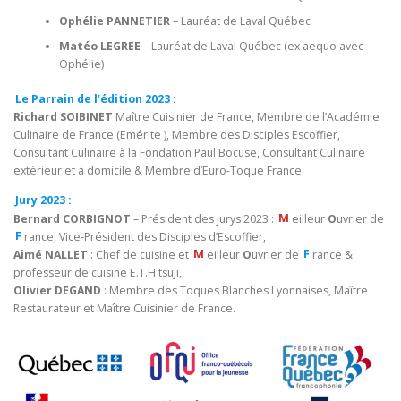
Ophélie PANNETIER
– Lauréat de Laval Québec
Matéo LEGREE
– Lauréat de Laval Québec (ex aequo avec
Ophélie)
Le Parrain de l’édition 2023 :
Richard SOIBINET
Maître Cuisinier de France, Membre de l’Académie
Culinaire de France (Emérite ), Membre des Disciples Escoffier,
Consultant Culinaire à la Fondation Paul Bocuse, Consultant Culinaire
extérieur et à domicile & Membre d’Euro-Toque France
Jury 2023 :
Bernard CORBIGNOT
– Président des jurys 2023 :
M
eilleur
O
uvrier de
F
rance, Vice-Président des Disciples d’Escoffier,
Aimé NALLET
: Chef de cuisine et
M
eilleur
O
uvrier de
F
rance &
professeur de cuisine E.T.H tsuji,
Olivier DEGAND
: Membre des Toques Blanches Lyonnaises, Maître
Restaurateur et Maître Cuisinier de France.