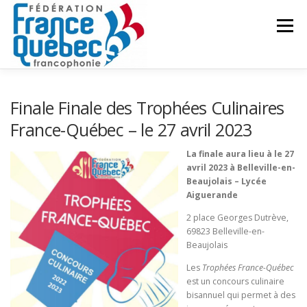
Aller
au
Menu
contenu
FÉDÉRATION
ACTIVITÉS
PUBLICATIONS
Finale Finale des Trophées Culinaires
France-Québec – le 27 avril 2023
ACTUALITÉS
CONGRÈS COMMUN
CONTACT
La finale aura lieu à le 27
avril 2023 à Belleville-en-
Beaujolais – Lycée
Aiguerande
INTRANET
2 place Georges Dutrève,
69823 Belleville-en-
Beaujolais
Les
Trophées France-Québec
est un concours culinaire
bisannuel qui permet à des