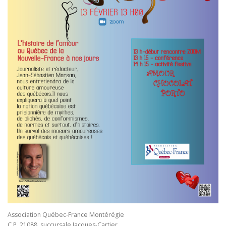
Association Québec-France Montérégie
C.P. 21088, succursale Jacques-Cartier