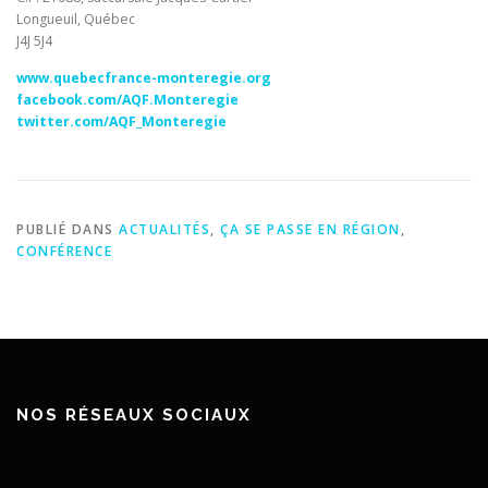
Longueuil, Québec
J4J 5J4
www.quebecfrance-monteregie.org
facebook.com/AQF.Monteregie
twitter.com/AQF_Monteregie
PUBLIÉ DANS
ACTUALITÉS
,
ÇA SE PASSE EN RÉGION
,
CONFÉRENCE
NOS RÉSEAUX SOCIAUX