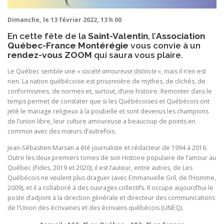
Dimanche, le 13 février 2022, 13 h 00
En cette fête de la
Saint-Valentin
, l’
Association
Québec-France Montérégie
vous convie à un
rendez-vous ZOOM
qui saura vous plaire.
Le Québec semble une «
société amoureuse distincte
», mais il n’en est
rien. La nation québécoise est prisonnière de mythes, de clichés, de
conformismes, de normes et, surtout, d’une histoire. Remonter dans le
temps permet de constater que si les Québécoises et Québécois ont
jeté le mariage religieux à la poubelle et sont devenus les champions
de l’union libre, leur culture amoureuse a beaucoup de points en
commun avec des mœurs d’autrefois.
Jean-Sébastien Marsan a été journaliste et rédacteur de 1994 à 2016.
Outre les deux premiers tomes de son Histoire populaire de l’amour au
Québec (Fides, 2019 et 2020), il est l’auteur, entre autres, de Les
Québécois ne veulent plus draguer (avec Emmanuelle Gril, de l’Homme,
2009), et il a collaboré à des ouvrages collectifs. Il occupe aujourd’hui le
poste d’adjoint à la direction générale et directeur des communications
de l’Union des écrivaines et des écrivains québécois (UNEQ).