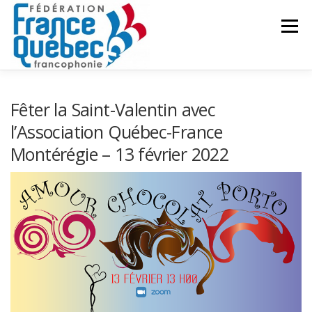
Aller
au
Menu
contenu
FÉDÉRATION
ACTIVITÉS
PUBLICATIONS
Fêter la Saint-Valentin avec
l’Association Québec-France
Montérégie – 13 février 2022
ACTUALITÉS
CONGRÈS COMMUN
CONTACT
INTRANET