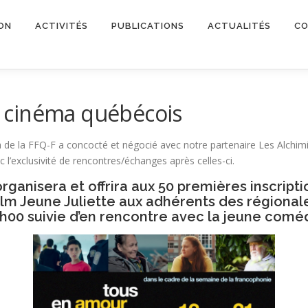
ON
ACTIVITÉS
PUBLICATIONS
ACTUALITÉS
CO
le cinéma québécois
ma de la FFQ-F a concocté et négocié avec notre partenaire Les Alchi
 l’exclusivité de rencontres/échanges après celles-ci.
rganisera et offrira aux 50 premières inscrip
film Jeune Juliette aux adhérents des régional
h00 suivie d’en rencontre avec la jeune com