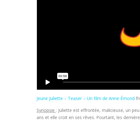
Jeune Juliette – Teaser – Un film de Anne Émond
f
Synopsie
: Juliette est effrontée, malicieuse, un pe
ans et elle croit en ses rêves. Pourtant, les derniè