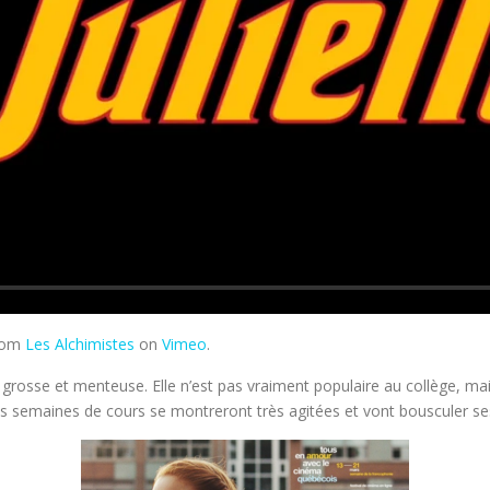
rom
Les Alchimistes
on
Vimeo
.
u grosse et menteuse. Elle n’est pas vraiment populaire au collège, mais
res semaines de cours se montreront très agitées et vont bousculer ses 