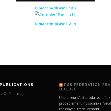
Dimanche 18 avril, 18 h
Dimanche 18 avril, 21 h
PUBLICATIONS
RSS FÉDÉRATION FR
QUÉBEC
Une erreur s’est produite, le flux
probablement indisponible. Veuil
réessayer ultérieurement.