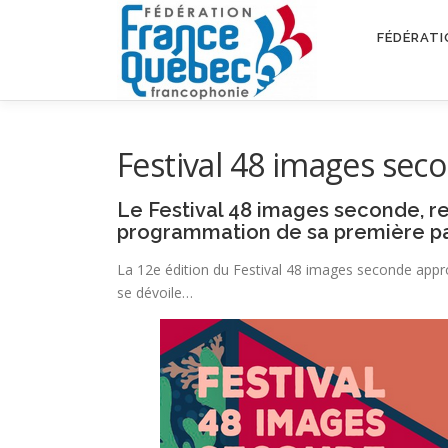
Aller
au
FÉDÉRATI
contenu
Festival 48 images secon
Le Festival 48 images seconde, r
programmation de sa première par
La 12e édition du Festival 48 images seconde appro
se dévoile…