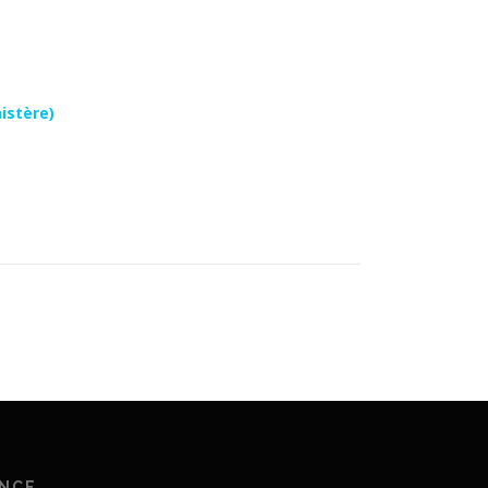
istère)
ANCE