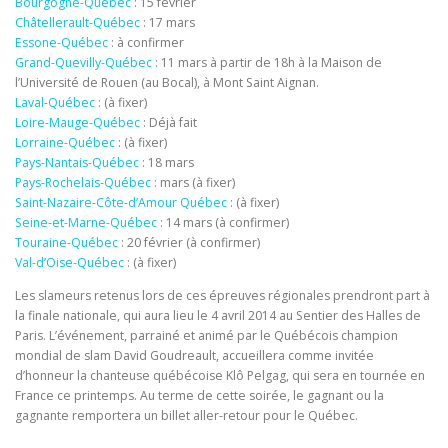
Bourgogne-Québec
: 15 février
Châtellerault-Québec
: 17 mars
Essone-Québec
: à confirmer
Grand-Quevilly-Québec
: 11 mars à partir de 18h à la Maison de
l’Université de Rouen (au Bocal), à Mont Saint Aignan.
Laval-Québec
: (à fixer)
Loire-Mauge-Québec
: Déjà fait
Lorraine-Québec
: (à fixer)
Pays-Nantais-Québec
: 18 mars
Pays-Rochelais-Québec
: mars (à fixer)
Saint-Nazaire-Côte-d’Amour Québec
: (à fixer)
Seine-et-Marne-Québec
: 14 mars (à confirmer)
Touraine-Québec
: 20 février (à confirmer)
Val-d’Oise-Québec
: (à fixer)
Les slameurs retenus lors de ces épreuves régionales prendront part à
la finale nationale, qui aura lieu le 4 avril 2014 au Sentier des Halles de
Paris. L’événement, parrainé et animé par le Québécois champion
mondial de slam David Goudreault, accueillera comme invitée
d’honneur la chanteuse québécoise Klô Pelgag, qui sera en tournée en
France ce printemps. Au terme de cette soirée, le gagnant ou la
gagnante remportera un billet aller-retour pour le Québec.