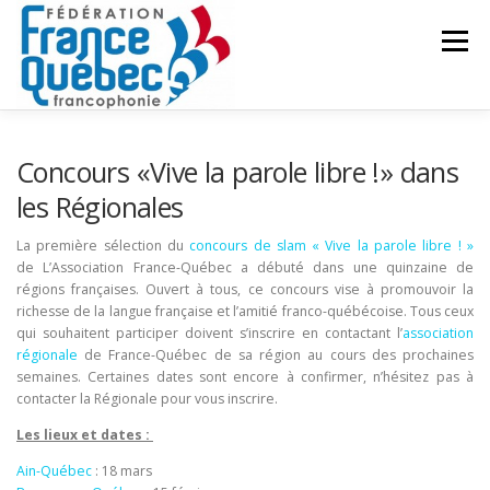
Aller
au
Menu
contenu
FÉDÉRATION
ACTIVITÉS
PUBLICATIONS
Concours «Vive la parole libre !» dans
les Régionales
ACTUALITÉS
CONGRÈS COMMUN
CONTACT
La première sélection du
concours de slam « Vive la parole libre ! »
de L’Association France-Québec a débuté dans une quinzaine de
régions françaises. Ouvert à tous, ce concours vise à promouvoir la
richesse de la langue française et l’amitié franco-québécoise. Tous ceux
INTRANET
qui souhaitent participer doivent s’inscrire en contactant l’
association
régionale
de France-Québec de sa région au cours des prochaines
semaines. Certaines dates sont encore à confirmer, n’hésitez pas à
contacter la Régionale pour vous inscrire.
Les lieux et dates :
Ain-Québec
: 18 mars