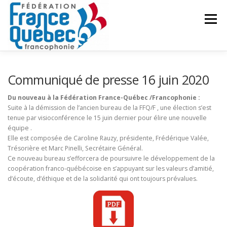
Aller
au
Menu
contenu
FÉDÉRATION
ACTIVITÉS
PUBLICATIONS
Communiqué de presse 16 juin 2020
Du nouveau à la Fédération France-Québec /Francophonie :
Suite à la démission de l’ancien bureau de la FFQ/F , une élection s’est
ACTUALITÉS
CONGRÈS COMMUN
CONTACT
tenue par visioconférence le 15 juin dernier pour élire une nouvelle
équipe .
Elle est composée de Caroline Rauzy, présidente, Frédérique Valée,
INTRANET
Trésorière et Marc Pinelli, Secrétaire Général.
Ce nouveau bureau s’efforcera de poursuivre le développement de la
coopération franco-québécoise en s’appuyant sur les valeurs d’amitié,
d’écoute, d’éthique et de la solidarité qui ont toujours prévalues.