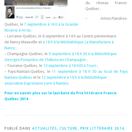
du réseau France-
Québec :
– Artois-Flandres-
Québec, le
7 septembre à 16 h à la Grande
librairie à Arras
;
– Lorraine-Québec, le 8 septembre à 14 h au Centre pénitentiaire
de Nancy Maxeville et
à 18 h à la Médiathèque La Manufacture à
Nancy
;
– Champagne-Québec, le
9 septembre à 18 h 30 à la Bibliothèque
Georges-Pompidou de Châlons-en-Champagne
;
– Touraine-Québec, le
10 septembre à 18 h30 à Tours
;
– Pays-Nantais-Québec, le
11 septembre à 18 h 30 au local de Pays
Nantais-Québec
et le
12 septembre à 10 h à la Bibliothèque
associative Expression Livre à Nantes
.
Pour en savoir plus sur la lauréate du Prix littéraire France-
Québec 2014
PUBLIÉ DANS
ACTUALITÉS
,
CULTURE
,
PRIX LITTÉRAIRE 2014
,