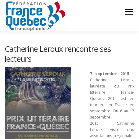
Aller
au
Menu
contenu
FÉDÉRATION
ACTIVITÉS
PUBLICATIONS
Catherine Leroux rencontre ses
lecteurs
ACTUALITÉS
CONGRÈS COMMUN
CONTACT
7 septembre 2015 –
Catherine Leroux,
lauréate du Prix
INTRANET
littéraire France-
Québec 2014, est en
tournée en France en
septembre. Du 6 au 17
septembre
2015, Catherine
Leroux visite cinq
associations régionales