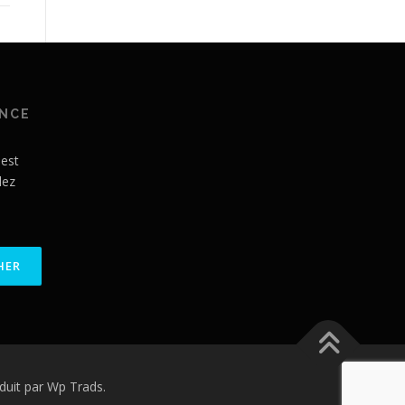
ANCE
 est
lez
uit par Wp Trads.