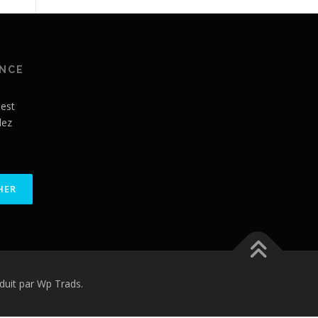
ANCE
 est
lez
uit par Wp Trads.