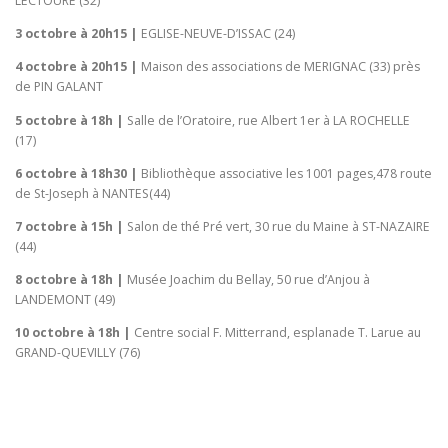
LECTOURE (32)
3 octobre à 20h15
|
EGLISE-NEUVE-D’ISSAC (24)
4 octobre à 20h15
|
Maison des associations de MERIGNAC (33) près
de PIN GALANT
5 octobre à 18h
|
Salle de l’Oratoire, rue Albert 1er à LA ROCHELLE
(17)
6 octobre à 18h30
|
Bibliothèque associative les 1001 pages,478 route
de St-Joseph à NANTES(44)
7 octobre à 15h
|
Salon de thé Pré vert, 30 rue du Maine à ST-NAZAIRE
(44)
8 octobre à 18h
|
Musée Joachim du Bellay, 50 rue d’Anjou à
LANDEMONT (49)
10 octobre à 18h
|
Centre social F. Mitterrand, esplanade T. Larue au
GRAND-QUEVILLY (76)