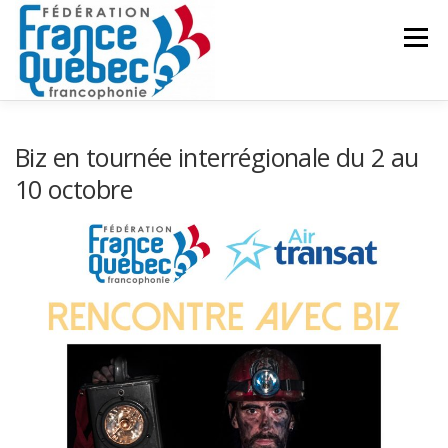
Aller
au
Menu
contenu
FÉDÉRATION
ACTIVITÉS
PUBLICATIONS
Biz en tournée interrégionale du 2 au
10 octobre
ACTUALITÉS
CONGRÈS COMMUN
CONTACT
INTRANET