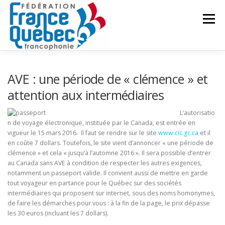
Aller
au
Menu
contenu
FÉDÉRATION
ACTIVITÉS
PUBLICATIONS
AVE : une période de « clémence » et
attention aux intermédiaires
ACTUALITÉS
CONGRÈS COMMUN
CONTACT
L’autorisatio
n de voyage électronique, instituée par le Canada, est entrée en
vigueur le 15 mars 2016. Il faut se rendre sur le site
www.cic.gc.ca
et il
en coûte 7 dollars. Toutefois, le site vient d’annoncer « une période de
INTRANET
clémence » et cela « jusqu’à l’automne 2016 ». Il sera possible d’entrer
au Canada sans AVE à condition de respecter les autres exigences,
notamment un passeport valide. Il convient aussi de mettre en garde
tout voyageur en partance pour le Québec sur des sociétés
intermédiaires qui proposent sur internet, sous des noms homonymes,
de faire les démarches pour vous : à la fin de la page, le prix dépasse
les 30 euros (incluant les 7 dollars).