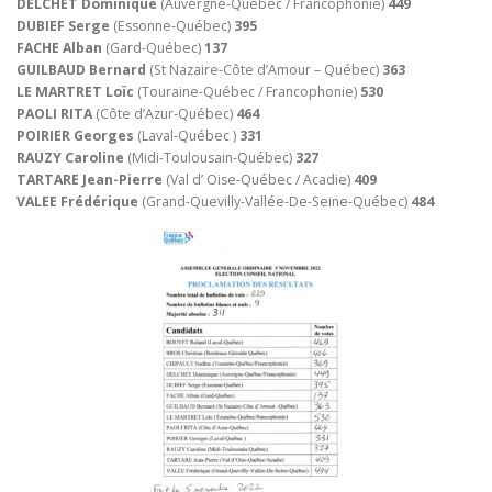
DELCHET Dominique
(Auvergne-Québec / Francophonie)
449
DUBIEF Serge
(Essonne-Québec)
395
FACHE Alban
(Gard-Québec)
137
GUILBAUD Bernard
(St Nazaire-Côte d’Amour – Québec)
363
LE MARTRET Loïc
(Touraine-Québec / Francophonie)
530
PAOLI RITA
(Côte d’Azur-Québec)
464
POIRIER Georges
(Laval-Québec )
331
RAUZY Caroline
(Midi-Toulousain-Québec)
327
TARTARE Jean-Pierre
(Val d’ Oise-Québec / Acadie)
409
VALEE Frédérique
(Grand-Quevilly-Vallée-De-Seine-Québec)
484