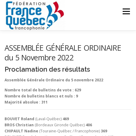
Aller
au
Menu
contenu
FÉDÉRATION
ACTIVITÉS
PUBLICATIONS
ASSEMBLÉE GÉNÉRALE ORDINAIRE
du 5 Novembre 2022
ACTUALITÉS
CONGRÈS COMMUN
CONTACT
Proclamation des résultats
Assemblée Générale Ordinaire du 5 novembre 2022
INTRANET
Nombre total de bulletins de vote : 629
Nombre de bulletins blancs et nuls : 9
Majorité absolue : 311
BOUVET Roland
(Laval-Québec)
469
BROS Christian
(Bordeaux Gironde Québec)
406
CHIPAULT Nadine
(Touraine-Québec / Francophonie)
369