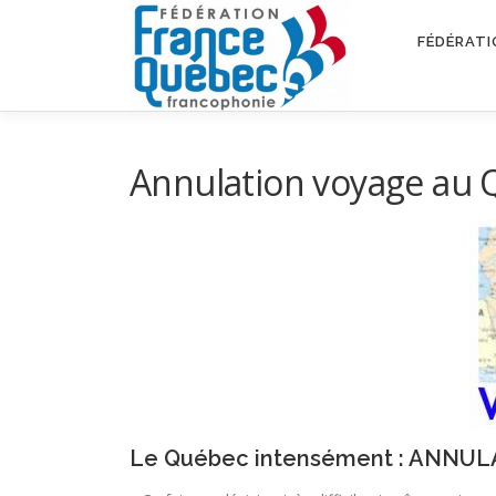
Aller
au
FÉDÉRATI
contenu
Annulation voyage au 
Le Québec intensément : ANNULA