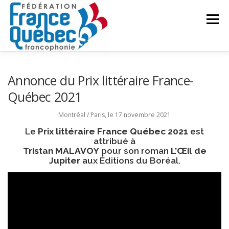
Aller
au
Menu
contenu
FÉDÉRATION
ACTIVITÉS
PUBLICATIONS
Annonce du Prix littéraire France-
Québec 2021
ACTUALITÉS
CONGRÈS COMMUN
CONTACT
Montréal / Paris, le 17 novembre 2021
Le
Prix littéraire France Québec 2021
est
attribué à
INTRANET
Tristan MALAVOY
pour son roman
L’Œil de
Jupiter
aux Éditions du Boréal.