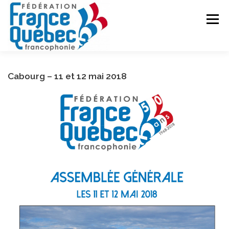
Aller
au
Menu
contenu
FÉDÉRATION
ACTIVITÉS
PUBLICATIONS
Cabourg – 11 et 12 mai 2018
ACTUALITÉS
CONGRÈS COMMUN
CONTACT
INTRANET