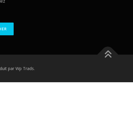
lez
uit par Wp Trads.