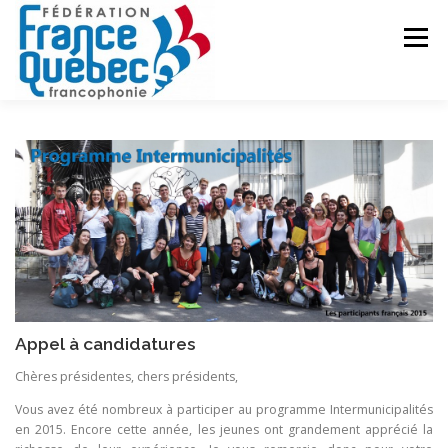
Aller
au
Menu
contenu
FÉDÉRATION
ACTIVITÉS
PUBLICATIONS
ACTUALITÉS
CONGRÈS COMMUN
CONTACT
INTRANET
Appel à candidatures
Chères présidentes, chers présidents,
Vous avez été nombreux à participer au programme Intermunicipalités
en 2015. Encore cette année, les jeunes ont grandement apprécié la