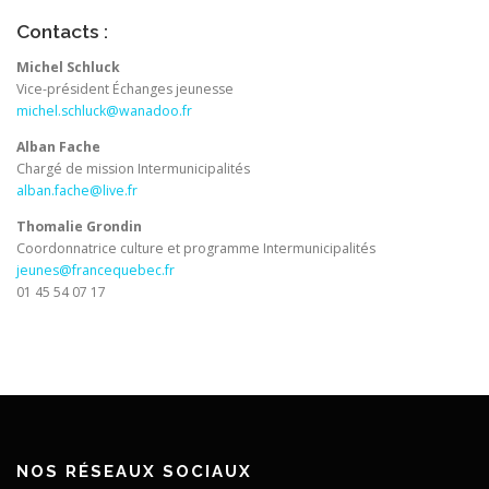
Contacts :
Michel Schluck
Vice-président Échanges jeunesse
michel.schluck@wanadoo.fr
Alban Fache
Chargé de mission Intermunicipalités
alban.fache@live.fr
Thomalie Grondin
Coordonnatrice culture et programme Intermunicipalités
jeunes@francequebec.fr
01 45 54 07 17
NOS RÉSEAUX SOCIAUX