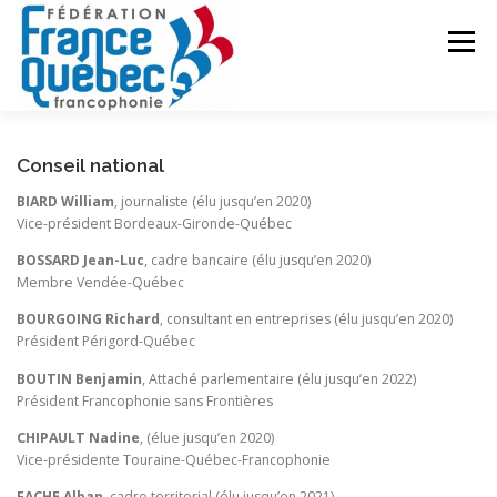
Aller
au
Menu
contenu
FÉDÉRATION
ACTIVITÉS
PUBLICATIONS
Conseil national
BIARD William
, journaliste (élu jusqu’en 2020)
Vice-président Bordeaux-Gironde-Québec
ACTUALITÉS
CONGRÈS COMMUN
CONTACT
BOSSARD Jean-Luc
, cadre bancaire (élu jusqu’en 2020)
Membre Vendée-Québec
BOURGOING Richard
, consultant en entreprises (élu jusqu’en 2020)
INTRANET
Président Périgord-Québec
BOUTIN Benjamin
, Attaché parlementaire (élu jusqu’en 2022)
Président Francophonie sans Frontières
CHIPAULT Nadine
, (élue jusqu’en 2020)
Vice-présidente Touraine-Québec-Francophonie
FACHE Alban
, cadre territorial (élu jusqu’en 2021)