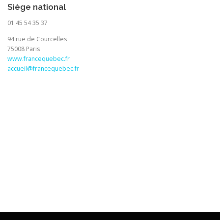
Siège national
01 45 54 35 37
94 rue de Courcelles
75008 Paris
www.francequebec.fr
accueil@francequebec.fr