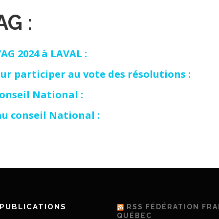
’AG
:
’AG 2024 à LAVAL :
r participer au vote des résolutions :
onseil National :
u conseil National :
PUBLICATIONS
RSS FÉDÉRATION FR
QUÉBEC