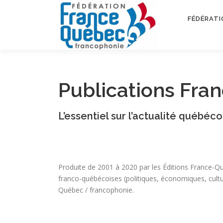
Aller
au
FÉDÉRATI
contenu
Publications Fra
L’essentiel sur l’actualité québé
Produite de 2001 à 2020 par les Éditions France-Q
franco-québécoises (politiques, économiques, cultur
Québec / francophonie.