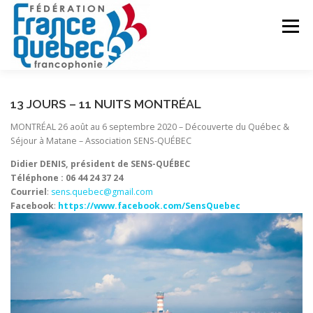
Aller
au
Menu
contenu
FÉDÉRATION
ACTIVITÉS
PUBLICATIONS
13 JOURS – 11 NUITS MONTRÉAL
MONTRÉAL 26 août au 6 septembre 2020 – Découverte du Québec &
Séjour à Matane – Association SENS-QUÉBEC
ACTUALITÉS
CONGRÈS COMMUN
CONTACT
Didier DENIS, président de SENS-QUÉBEC
Téléphone :
‭06 44 24 37 24‬
Courriel
:
sens.quebec@gmail.com
INTRANET
Facebook
:
https://www.facebook.com/SensQuebec