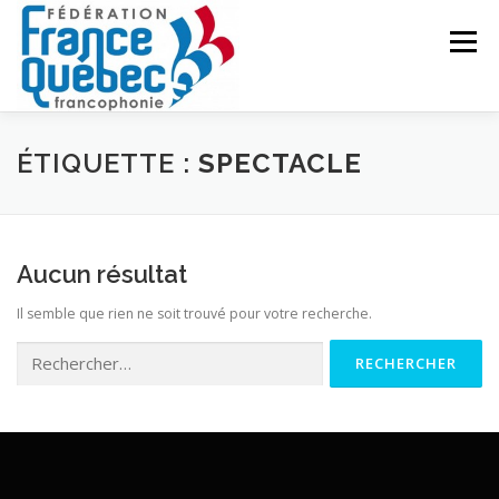
Aller
au
Menu
contenu
FÉDÉRATION
ACTIVITÉS
PUBLICATIONS
ÉTIQUETTE :
SPECTACLE
ACTUALITÉS
CONGRÈS COMMUN
CONTACT
Aucun résultat
Il semble que rien ne soit trouvé pour votre recherche.
INTRANET
Rechercher :