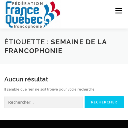
Aller
au
Menu
contenu
FÉDÉRATION
ACTIVITÉS
PUBLICATIONS
ÉTIQUETTE :
SEMAINE DE LA
FRANCOPHONIE
ACTUALITÉS
CONGRÈS COMMUN
CONTACT
Aucun résultat
INTRANET
Il semble que rien ne soit trouvé pour votre recherche.
Rechercher :