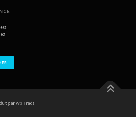
ANCE
 est
lez
uit par Wp Trads.